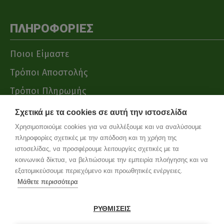
ΠΛΗΡΟΦΟΡΙΕΣ
Ποιοι Είμαστε
Τρόποι Αποστολής
Τρόποι Πληρωμής
Όροι Χρήσης
Σχετικά με τα cookies σε αυτή την ιστοσελίδα
Χρησιμοποιούμε cookies για να συλλέξουμε και να αναλύσουμε
πληροφορίες σχετικές με την απόδοση και τη χρήση της
ΥΠΟΣΤΗΡΙΞΗ
ιστοσελίδας, να προσφέρουμε λειτουργίες σχετικές με τα
κοινωνικά δίκτυα, να βελτιώσουμε την εμπειρία πλοήγησης και να
εξατομικεύσουμε περιεχόμενο και προωθητικές ενέργειες.
Επικοινωνία
Μάθετε περισσότερα
O Λογαριασμός μου
ΡΥΘΜΙΣΕΙΣ
Ιστορικό Παραγγελιών