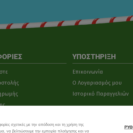
ΟΡΙΕΣ
ΥΠΟΣΤΗΡΙΞΗ
στε
Επικοινωνία
οστολής
O Λογαριασμός μου
ηρωμής
Ιστορικό Παραγγελιών
ης
ρίες σχετικές με την απόδοση και τη χρήση της
ΡΥΘ
τυα, να βελτιώσουμε την εμπειρία πλοήγησης και να