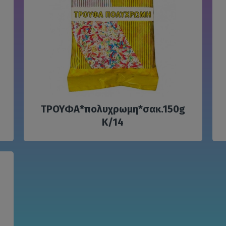
ΤΡΟΥΦΑ*πολυχρωμη*σακ.150g
Κ/14